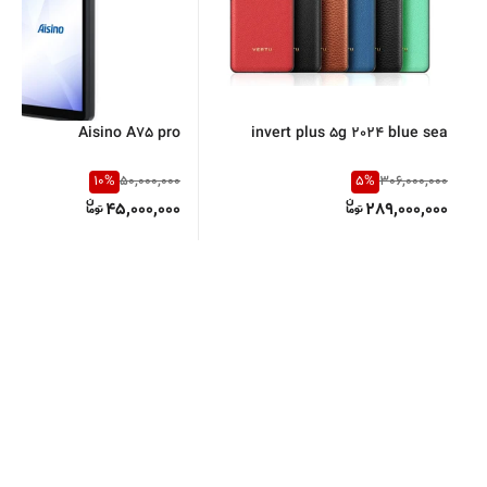
Aisino A75 pro
invert plus 5g 2024 blue sea
10
%
5
%
50,000,000
306,000,000
45,000,000
289,000,000